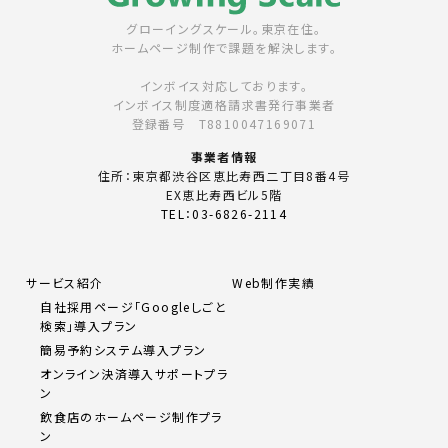
グローイングスケール。東京在住。
ホームページ制作で課題を解決します。
インボイス対応しております。
インボイス制度適格請求書発行事業者
登録番号 T8810047169071
事業者情報
住所：東京都渋谷区恵比寿西二丁目8番4号
EX恵比寿西ビル5階
TEL：03-6826-2114
サービス紹介
Web制作実績
自社採用ページ「Googleしごと
検索」導入プラン
簡易予約システム導入プラン
オンライン決済導入サポートプラ
ン
飲食店のホームページ制作プラ
ン