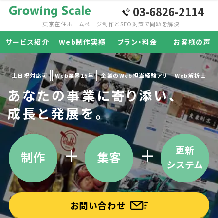
03-6826-2114
東京在住ホームページ制作と
SEO対策で問題を解決
サービス紹介
Web制作実績
プラン・料金
お客様の声
土日祝対応可
Web業界15年
企業のWeb担当経験アリ
Web解析士
あなたの事業に寄り添い、
成長と発展を。
更新
制作
集客
システム
お問い合わせ