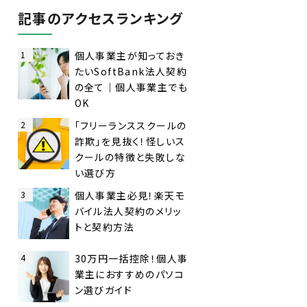
記事のアクセスランキング
1
個人事業主が知っておき
たいSoftBank法人契約
の全て｜個人事業主でも
OK
2
「フリーランススクールの
詐欺」を見抜く！怪しいス
クールの特徴と失敗しな
い選び方
3
個人事業主必見！楽天モ
バイル法人契約のメリッ
トと契約方法
4
30万円一括控除！個人事
業主におすすめのパソコ
ン選びガイド