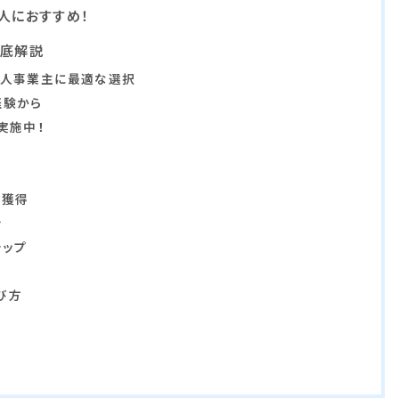
人におすすめ！
徹底解説
個人事業主に最適な選択
経験から
実施中！
適
ト獲得
ン
テップ
制
び方