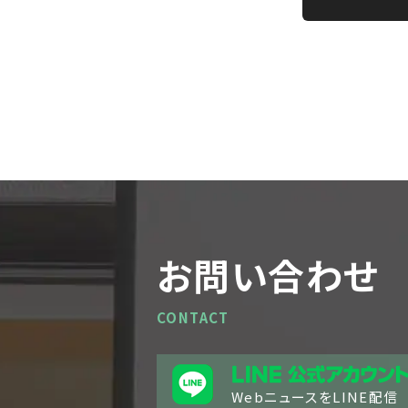
A
l
t
e
r
n
a
t
i
お問い合わせ
v
e
:
CONTACT
WebニュースをLINE配信